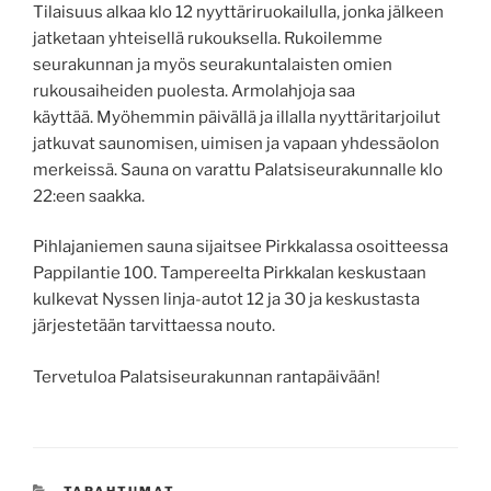
Tilaisuus alkaa klo 12 nyyttäriruokailulla, jonka jälkeen
jatketaan yhteisellä rukouksella. Rukoilemme
seurakunnan ja myös seurakuntalaisten omien
rukousaiheiden puolesta. Armolahjoja saa
käyttää. Myöhemmin päivällä ja illalla nyyttäritarjoilut
jatkuvat saunomisen, uimisen ja vapaan yhdessäolon
merkeissä. Sauna on varattu Palatsiseurakunnalle klo
22:een saakka.
Pihlajaniemen sauna sijaitsee Pirkkalassa osoitteessa
Pappilantie 100. Tampereelta Pirkkalan keskustaan
kulkevat Nyssen linja-autot 12 ja 30 ja keskustasta
järjestetään tarvittaessa nouto.
Tervetuloa Palatsiseurakunnan rantapäivään!