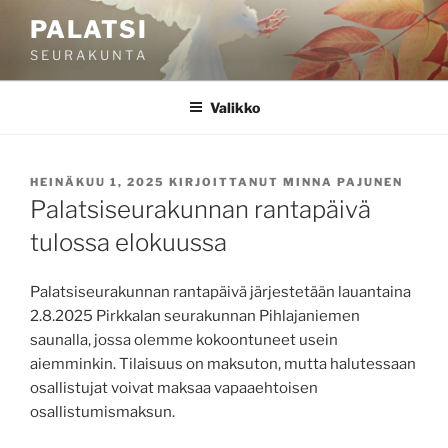
Siirry
PALATSI
sisältöön
S E U R A K U N T A
Valikko
JULKAISTU
HEINÄKUU 1, 2025
KIRJOITTANUT
MINNA PAJUNEN
Palatsiseurakunnan rantapäivä
tulossa elokuussa
Palatsiseurakunnan rantapäivä järjestetään lauantaina
2.8.2025 Pirkkalan seurakunnan Pihlajaniemen
saunalla, jossa olemme kokoontuneet usein
aiemminkin. Tilaisuus on maksuton, mutta halutessaan
osallistujat voivat maksaa vapaaehtoisen
osallistumismaksun.