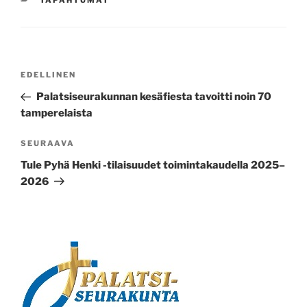
KATEGORIAT
TAPAHTUMAT
Artikkelien
EDELLINEN
Edellinen
selaus
artikkeli
Palatsiseurakunnan kesäfiesta tavoitti noin 70
tamperelaista
SEURAAVA
Seuraava
artikkeli
Tule Pyhä Henki -tilaisuudet toimintakaudella 2025–
2026