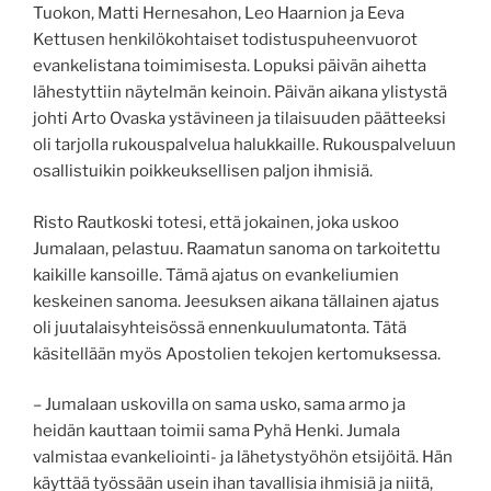
Tuokon, Matti Hernesahon, Leo Haarnion ja Eeva
Kettusen henkilökohtaiset todistuspuheenvuorot
evankelistana toimimisesta. Lopuksi päivän aihetta
lähestyttiin näytelmän keinoin. Päivän aikana ylistystä
johti Arto Ovaska ystävineen ja tilaisuuden päätteeksi
oli tarjolla rukouspalvelua halukkaille. Rukouspalveluun
osallistuikin poikkeuksellisen paljon ihmisiä.
Risto Rautkoski totesi, että jokainen, joka uskoo
Jumalaan, pelastuu. Raamatun sanoma on tarkoitettu
kaikille kansoille. Tämä ajatus on evankeliumien
keskeinen sanoma. Jeesuksen aikana tällainen ajatus
oli juutalaisyhteisössä ennenkuulumatonta. Tätä
käsitellään myös Apostolien tekojen kertomuksessa.
– Jumalaan uskovilla on sama usko, sama armo ja
heidän kauttaan toimii sama Pyhä Henki. Jumala
valmistaa evankeliointi- ja lähetystyöhön etsijöitä. Hän
käyttää työssään usein ihan tavallisia ihmisiä ja niitä,