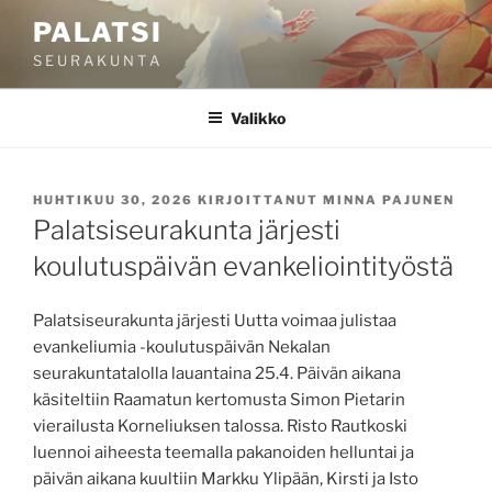
Siirry
PALATSI
sisältöön
S E U R A K U N T A
Valikko
JULKAISTU
HUHTIKUU 30, 2026
KIRJOITTANUT
MINNA PAJUNEN
Palatsiseurakunta järjesti
koulutuspäivän evankeliointityöstä
Palatsiseurakunta järjesti Uutta voimaa julistaa
evankeliumia -koulutuspäivän Nekalan
seurakuntatalolla lauantaina 25.4. Päivän aikana
käsiteltiin Raamatun kertomusta Simon Pietarin
vierailusta Korneliuksen talossa. Risto Rautkoski
luennoi aiheesta teemalla pakanoiden helluntai ja
päivän aikana kuultiin Markku Ylipään, Kirsti ja Isto