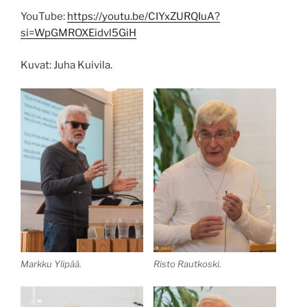
YouTube:
https://youtu.be/CIYxZURQIuA?
si=WpGMROXEidvl5GiH
Kuvat: Juha Kuivila.
Markku Ylipää.
Risto Rautkoski.