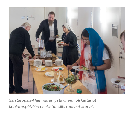
Sari Seppälä-Hammarén ystävineen oli kattanut
koulutuspäivään osallistuneille runsaat ateriat.