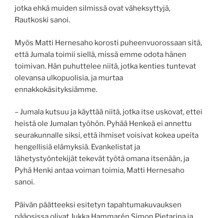
jotka ehkä muiden silmissä ovat väheksyttyjä,
Rautkoski sanoi.
Myös Matti Hernesaho korosti puheenvuorossaan sitä,
että Jumala toimii siellä, missä emme odota hänen
toimivan. Hän puhuttelee niitä, jotka kenties tuntevat
olevansa ulkopuolisia, ja murtaa
ennakkokäsityksiämme.
– Jumala kutsuu ja käyttää niitä, jotka itse uskovat, ettei
heistä ole Jumalan työhön. Pyhää Henkeä ei annettu
seurakunnalle siksi, että ihmiset voisivat kokea upeita
hengellisiä elämyksiä. Evankelistat ja
lähetystyöntekijät tekevät työtä omana itsenään, ja
Pyhä Henki antaa voiman toimia, Matti Hernesaho
sanoi.
Päivän päätteeksi esitetyn tapahtumakuvauksen
pääosissa olivat Jukka Hammarén Simon Pietarina ja