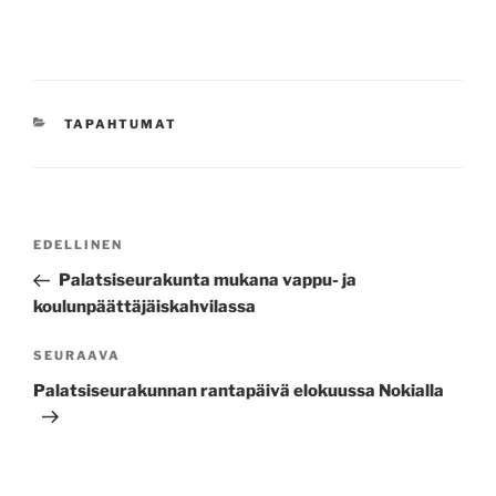
KATEGORIAT
TAPAHTUMAT
Artikkelien
EDELLINEN
Edellinen
selaus
artikkeli
Palatsiseurakunta mukana vappu- ja
koulunpäättäjäiskahvilassa
SEURAAVA
Seuraava
artikkeli
Palatsiseurakunnan rantapäivä elokuussa Nokialla