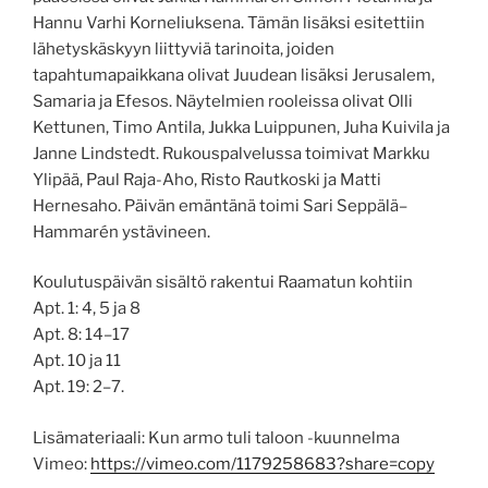
Hannu Varhi Korneliuksena. Tämän lisäksi esitettiin
lähetyskäskyyn liittyviä tarinoita, joiden
tapahtumapaikkana olivat Juudean lisäksi Jerusalem,
Samaria ja Efesos. Näytelmien rooleissa olivat Olli
Kettunen, Timo Antila, Jukka Luippunen, Juha Kuivila ja
Janne Lindstedt. Rukouspalvelussa toimivat Markku
Ylipää, Paul Raja-Aho, Risto Rautkoski ja Matti
Hernesaho. Päivän emäntänä toimi Sari Seppälä–
Hammarén ystävineen.
Koulutuspäivän sisältö rakentui Raamatun kohtiin
Apt. 1: 4, 5 ja 8
Apt. 8: 14–17
Apt. 10 ja 11
Apt. 19: 2–7.
Lisämateriaali: Kun armo tuli taloon -kuunnelma
Vimeo:
https://vimeo.com/1179258683?share=copy