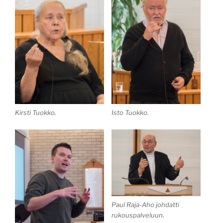
Kirsti Tuokko.
Isto Tuokko.
Paul Raja-Aho johdatti
rukouspalveluun.