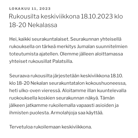
JULKAISTU
LOKAKUU 11, 2023
Rukousilta keskiviikkona 18.10.2023 klo
18-20 Nekalassa
Hei, kaikki seurakuntalaiset. Seurakunnan yhteisellä
rukouksella on tärkeä merkitys Jumalan suunnitelmien
toteutumista ajatellen. Olemme jälleen aloittamassa
yhteiset rukousillat Palatsilla.
Seuraava rukousilta järjestetään keskiviikkona 18.10.
klo 18-20 Nekalan seurakuntatalon kokoushuoneessa,
heti ulko-oven vieressä. Aloitamme illan kuuntelevalla
ruokouksella koskien seurakunnan näkyä. Tämän
jälkeen jatkamme rukoilemalla vapaasti asioiden ja
ihmisten puolesta. Armolahjoja saa käyttää.
Tervetuloa rukoilemaan keskiviikkona.