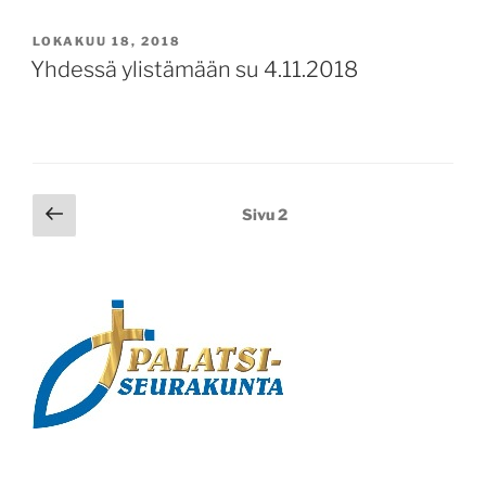
JULKAISTU
LOKAKUU 18, 2018
Yhdessä ylistämään su 4.11.2018
Artikkelien
Edellinen
Sivu
2
sivu
selaus