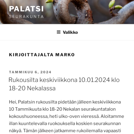
Siirry
PALATSI
sisältöön
S E U R A K U N T A
Valikko
KIRJOITTAJALTA
MARKO
JULKAISTU
TAMMIKUU 6, 2024
Rukousilta keskiviikkona 10.01.2024 klo
18-20 Nekalassa
Hei, Palatsin rukousilta pidetään jälleen keskiviikkona
10 Tammikuuta klo 18-20 Nekalan seurakuntatalon
kokoushuoneessa, heti ulko-oven vieressä. Aloitamme
illan kuuntelevalla ruokouksella koskien seurakunnan
näkyä. Tämän jälkeen jatkamme rukoilemalla vapaasti